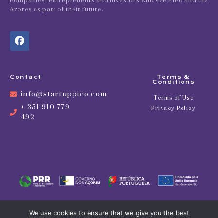
companies, entrepreneurs and investors who see Pico and the
Azores as part of their future.
Contact
Terms &
Conditions
info@startuppico.com
Terms of Use
+ 351 910 779
Privacy Policy
492
We use cookies to ensure that we give you the best